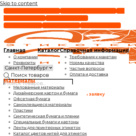
Skip to content
СПБ +7(812) 495-92-29
МСК +7(495) 215-25-87
РФ
8(800) 301-91-29
order@epigraf.ru
(812) 495-92-29
(495) 215-25-87
8(800) 301-91-29
Главная
Каталог
Справочная информация
О компании
Требования к макетам
Реквизиты
Нормы качества
Частые вопросы
Оплата и доставка
Поиск товаров
Материалы
Мелованные материалы
Время работы
Дизайнерские картон и бумага
Оставить заявку
с 9 до 17-30
Офсетная бумага
Самоклеящиеся материалы
Время выдачи заказов
Пластики
с 10 до 17-30
Синтетическая бумага и пленки
Специальные бумаги и картоны
Ленты для принтерных этикеток
Каталог цветов нитей для этикеток