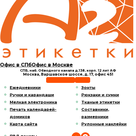
Офис в СПб
Офис в Москве
СПБ, наб. Обводного канала д.138,
корп. 12 лит АФ
Москва, Варшавское шоссе,
д. 17, офис 451
Позвонить
E-mail
Ежедневники
Зонты
Ручки и карандаши
Рюкзаки и сумки
Мелкая электроника
Тканые этикетки
Печать календарей-
Составники,
домиков
размерники
Карта сайта
Рулонные наклейки