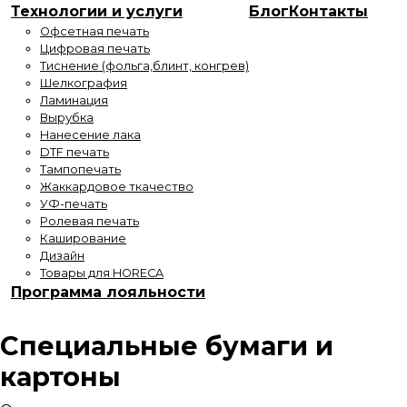
Технологии и услуги
Блог
Контакты
Офсетная печать
Цифровая печать
Тиснение (фольга,блинт, конгрев)
Шелкография
Ламинация
Вырубка
Нанесение лака
DTF печать
Тампопечать
Жаккардовое ткачество
УФ-печать
Ролевая печать
Каширование
Дизайн
Товары для HORECA
Программа лояльности
Специальные бумаги и
картоны