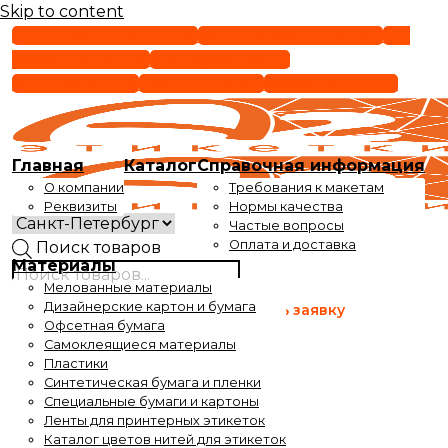
Skip to content
СПБ +7(812) 495-92-29
МСК +7(495) 215-25-87
РФ
8(800) 301-91-29
order@epigraf.ru
(812) 495-92-29
(495) 215-25-87
8(800) 301-91-29
Главная
Каталог
Справочная информация
О компании
Требования к макетам
Реквизиты
Нормы качества
Частые вопросы
Оплата и доставка
Поиск товаров
Материалы
Мелованные материалы
Время работы
Дизайнерские картон и бумага
Оставить заявку
с 9 до 17-30
Офсетная бумага
Самоклеящиеся материалы
Время выдачи заказов
Пластики
с 10 до 17-30
Синтетическая бумага и пленки
Специальные бумаги и картоны
Ленты для принтерных этикеток
Каталог цветов нитей для этикеток