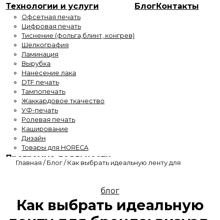
Технологии и услуги
Блог
Контакты
Офсетная печать
Цифровая печать
Тиснение (фольга,блинт, конгрев)
Шелкография
Ламинация
Вырубка
Нанесение лака
DTF печать
Тампопечать
Жаккардовое ткачество
УФ-печать
Ролевая печать
Каширование
Дизайн
Товары для HORECA
Программа лояльности
Главная
/
Блог
/
Как выбрать идеальную ленту для
блог
Как выбрать идеальную