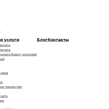
и услуги
Блог
Контакты
печать
печать
фольга,блинт, конгрев)
фия
 лака
ть
ое ткачество
чать
ие