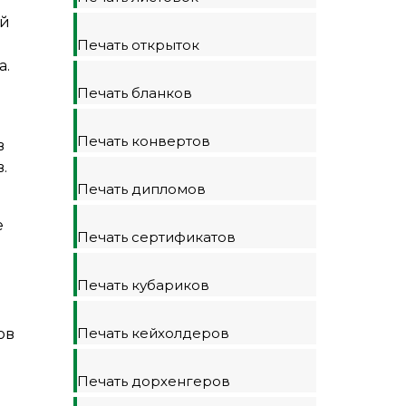
ый
Печать открыток
а.
Печать бланков
Печать конвертов
в
.
Печать дипломов
е
Печать сертификатов
Печать кубариков
Печать кейхолдеров
ов
Печать дорхенгеров