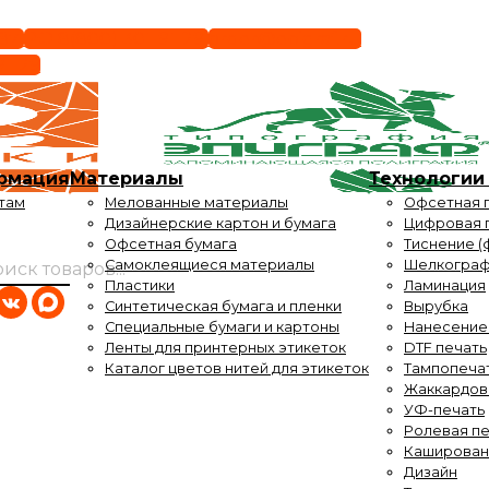
-87
РФ 8(800) 301-91-29
order@epigraf.ru
91-29
рмация
Материалы
Технологии 
там
Мелованные материалы
Офсетная 
Дизайнерские картон и бумага
Цифровая 
Офсетная бумага
Тиснение (
Самоклеящиеся материалы
Шелкогра
Пластики
Ламинация
Оставить заявку
Синтетическая бумага и пленки
Вырубка
Специальные бумаги и картоны
Нанесение
Ленты для принтерных этикеток
DTF печать
Каталог цветов нитей для этикеток
Тампопеча
Жаккардов
УФ-печать
Ролевая пе
Каширован
Дизайн