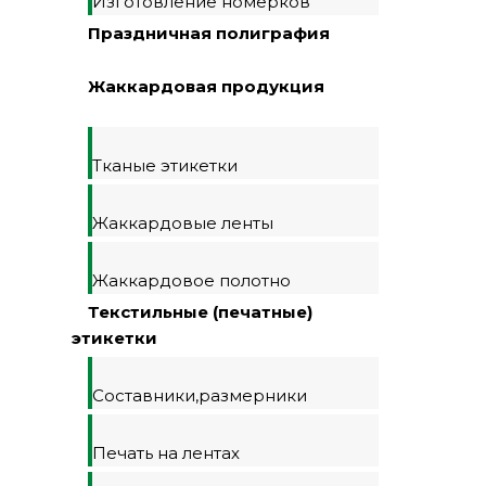
Изготовление номерков
Праздничная полиграфия
Жаккардовая продукция
Тканые этикетки
Жаккардовые ленты
Жаккардовое полотно
Текстильные (печатные)
этикетки
Составники,размерники
Печать на лентах