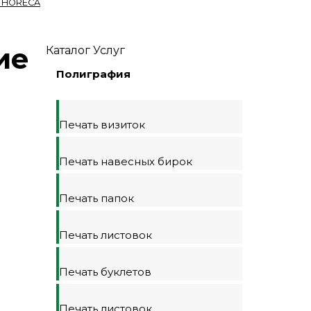
я HORECA
ие
Каталог Услуг
Полиграфия
Печать визиток
Печать навесных бирок
Печать папок
Печать листовок
Печать буклетов
Печать листовок