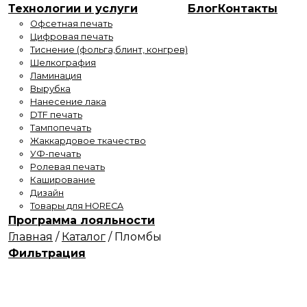
Технологии и услуги
Блог
Контакты
Офсетная печать
Цифровая печать
Тиснение (фольга,блинт, конгрев)
Шелкография
Ламинация
Вырубка
Нанесение лака
DTF печать
Тампопечать
Жаккардовое ткачество
УФ-печать
Ролевая печать
Каширование
Дизайн
Товары для HORECA
Программа лояльности
Главная
/
Каталог
/
Пломбы
Фильтрация