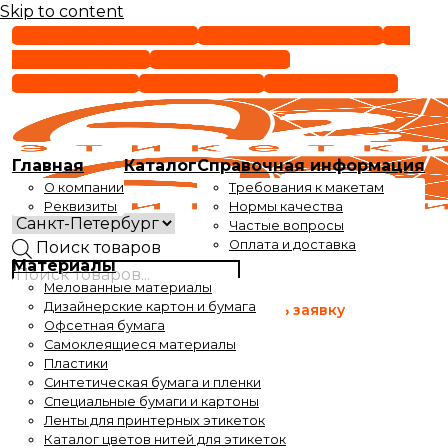
Skip to content
СПБ +7(812) 495-92-29
МСК +7(495) 215-25-87
РФ
8(800) 301-91-29
order@epigraf.ru
(812) 495-92-29
(495) 215-25-87
8(800) 301-91-29
Главная
Каталог
Справочная информация
О компании
Требования к макетам
Реквизиты
Нормы качества
Частые вопросы
Оплата и доставка
Поиск товаров
Материалы
Мелованные материалы
Время работы
Дизайнерские картон и бумага
Оставить заявку
с 9 до 17-30
Офсетная бумага
Самоклеящиеся материалы
Время выдачи заказов
Пластики
с 10 до 17-30
Синтетическая бумага и пленки
Специальные бумаги и картоны
Ленты для принтерных этикеток
Каталог цветов нитей для этикеток