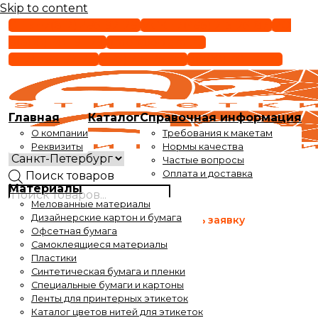
Skip to content
СПБ +7(812) 495-92-29
МСК +7(495) 215-25-87
РФ
8(800) 301-91-29
order@epigraf.ru
(812) 495-92-29
(495) 215-25-87
8(800) 301-91-29
Главная
Каталог
Справочная информация
О компании
Требования к макетам
Реквизиты
Нормы качества
Частые вопросы
Оплата и доставка
Поиск товаров
Материалы
Мелованные материалы
Время работы
Дизайнерские картон и бумага
Оставить заявку
с 9 до 17-30
Офсетная бумага
Самоклеящиеся материалы
Время выдачи заказов
Пластики
с 10 до 17-30
Синтетическая бумага и пленки
Специальные бумаги и картоны
Ленты для принтерных этикеток
Каталог цветов нитей для этикеток