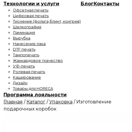
Технологии и услуги
Блог
Контакты
Офсетная печать
Цифровая печать
Тиснение (фольга,блинт, конгрев)
Шелкография
Ламинация
Вырубка
Нанесение лака
DTF печать
Тампопечать
Жаккардовое ткачество
УФ-печать
Ролевая печать
Каширование
Дизайн
Товары для HORECA
Программа лояльности
Главная
/
Каталог
/
Упаковка
/
Изготовление
подарочных коробок