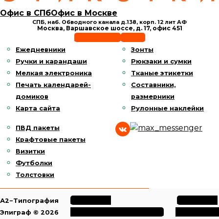
Офис в СПб
Офис в Москве
СПБ, наб. Обводного канала д.138,
корп. 12 лит АФ
Москва, Варшавское шоссе,
д. 17, офис 451
Позвонить
E-mail
Ежедневники
Зонты
Ручки и карандаши
Рюкзаки и сумки
Мелкая электроника
Тканые этикетки
Печать календарей-
Составники,
домиков
размерники
Карта сайта
Рулонные наклейки
ПВД пакеты
Крафтовые пакеты
Визитки
Футболки
Толстовки
Политика
Политика
А2−Типография
конфиденциальности
обработки
Эпиграф © 2026