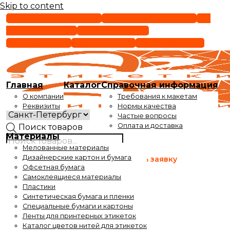
Skip to content
СПБ +7(812) 495-92-29
МСК +7(495) 215-25-87
РФ
8(800) 301-91-29
order@epigraf.ru
(812) 495-92-29
(495) 215-25-87
8(800) 301-91-29
Главная
Каталог
Справочная информация
О компании
Требования к макетам
Реквизиты
Нормы качества
Частые вопросы
Оплата и доставка
Поиск товаров
Материалы
Мелованные материалы
Время работы
Дизайнерские картон и бумага
Оставить заявку
с 9 до 17-30
Офсетная бумага
Самоклеящиеся материалы
Время выдачи заказов
Пластики
с 10 до 17-30
Синтетическая бумага и пленки
Специальные бумаги и картоны
Ленты для принтерных этикеток
Каталог цветов нитей для этикеток