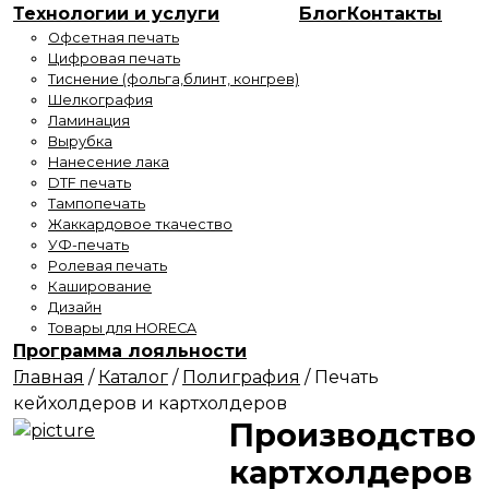
Технологии и услуги
Блог
Контакты
Офсетная печать
Цифровая печать
Тиснение (фольга,блинт, конгрев)
Шелкография
Ламинация
Вырубка
Нанесение лака
DTF печать
Тампопечать
Жаккардовое ткачество
УФ-печать
Ролевая печать
Каширование
Дизайн
Товары для HORECA
Программа лояльности
Главная
/
Каталог
/
Полиграфия
/
Печать
кейхолдеров и картхолдеров
Производство
картхолдеров