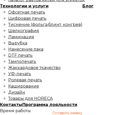
Технологии и услуги
Блог
Офсетная печать
Цифровая печать
Тиснение (фольга,блинт, конгрев)
Шелкография
Ламинация
Вырубка
Нанесение лака
DTF печать
Тампопечать
Жаккардовое ткачество
УФ-печать
Ролевая печать
Каширование
Дизайн
Товары для HORECA
Контакты
Программа лояльности
Время работы
Оставить заявку