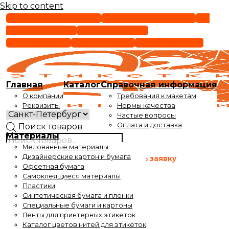
Skip to content
СПБ +7(812) 495-92-29
МСК +7(495) 215-25-87
РФ
8(800) 301-91-29
order@epigraf.ru
(812) 495-92-29
(495) 215-25-87
8(800) 301-91-29
Главная
Каталог
Справочная информация
О компании
Требования к макетам
Реквизиты
Нормы качества
Частые вопросы
Оплата и доставка
Поиск товаров
Материалы
Мелованные материалы
Время работы
Дизайнерские картон и бумага
Оставить заявку
с 9 до 17-30
Офсетная бумага
Самоклеящиеся материалы
Время выдачи заказов
Пластики
с 10 до 17-30
Синтетическая бумага и пленки
Специальные бумаги и картоны
Ленты для принтерных этикеток
Каталог цветов нитей для этикеток