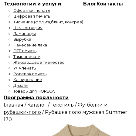
Технологии и услуги
Блог
Контакты
Офсетная печать
Цифровая печать
Тиснение (фольга,блинт, конгрев)
Шелкография
Ламинация
Вырубка
Нанесение лака
DTF печать
Тампопечать
Жаккардовое ткачество
УФ-печать
Ролевая печать
Каширование
Дизайн
Товары для HORECA
Программа лояльности
Главная
/
Каталог
/
Текстиль
/
Футболки и
рубашки-поло
/
Рубашка поло мужская Summer
170