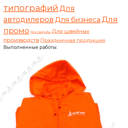
типографий
Для
автодилеров
Для
Для бизнеса
промо
Для швейных
Для свадьбы
производств
Праздничная продукция
Выполненные работы: