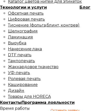
Каталог цветов нитей для этикеток
Технологии и услуги
Блог
Офсетная печать
Цифровая печать
Тиснение (фольга,блинт, конгрев)
Шелкография
Ламинация
Вырубка
Нанесение лака
DTF печать
Тампопечать
Жаккардовое ткачество
УФ-печать
Ролевая печать
Каширование
Дизайн
Товары для HORECA
Контакты
Программа лояльности
Время работы
Оставить заявку