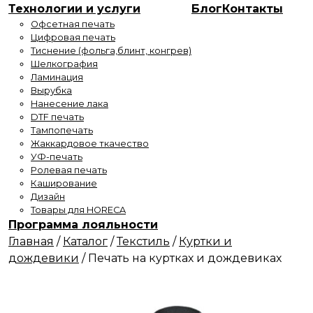
Технологии и услуги
Блог
Контакты
Офсетная печать
Цифровая печать
Тиснение (фольга,блинт, конгрев)
Шелкография
Ламинация
Вырубка
Нанесение лака
DTF печать
Тампопечать
Жаккардовое ткачество
УФ-печать
Ролевая печать
Каширование
Дизайн
Товары для HORECA
Программа лояльности
Главная
/
Каталог
/
Текстиль
/
Куртки и
дождевики
/
Печать на куртках и дождевиках