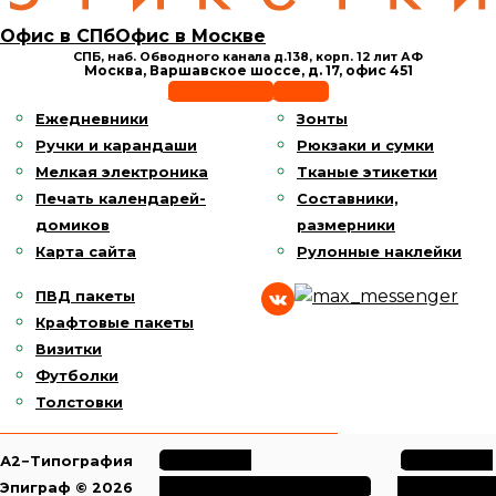
Офис в СПб
Офис в Москве
СПБ, наб. Обводного канала д.138,
корп. 12 лит АФ
Москва, Варшавское шоссе,
д. 17, офис 451
Позвонить
E-mail
Ежедневники
Зонты
Ручки и карандаши
Рюкзаки и сумки
Мелкая электроника
Тканые этикетки
Печать календарей-
Составники,
домиков
размерники
Карта сайта
Рулонные наклейки
ПВД пакеты
Крафтовые пакеты
Визитки
Футболки
Толстовки
Политика
Политика
А2−Типография
конфиденциальности
обработки
Эпиграф © 2026