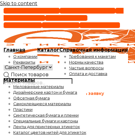
Skip to content
СПБ +7(812) 495-92-29
МСК +7(495) 215-25-87
РФ
8(800) 301-91-29
order@epigraf.ru
(812) 495-92-29
(495) 215-25-87
8(800) 301-91-29
Главная
Каталог
Справочная информация
О компании
Требования к макетам
Реквизиты
Нормы качества
Частые вопросы
Оплата и доставка
Поиск товаров
Материалы
Мелованные материалы
Время работы
Дизайнерские картон и бумага
Оставить заявку
с 9 до 17-30
Офсетная бумага
Самоклеящиеся материалы
Время выдачи заказов
Пластики
с 10 до 17-30
Синтетическая бумага и пленки
Специальные бумаги и картоны
Ленты для принтерных этикеток
Каталог цветов нитей для этикеток